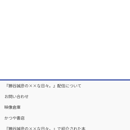
『勝谷誠彦の××な日々。』配信について
お問い合わせ
映像倉庫
かつや書店
『勝谷誠彦の××な日々。』で紹介された本