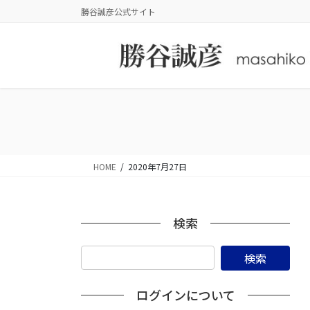
コ
ナ
勝谷誠彦公式サイト
ン
ビ
テ
ゲ
ン
ー
ツ
シ
に
ョ
移
ン
動
に
移
動
HOME
2020年7月27日
検索
ログインについて