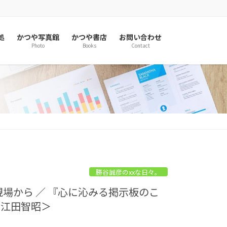
処
かつや写真館
かつや書店
お問い合わせ
Photo
Books
Contact
勝谷誠彦のxxな日々。
現場から ／ 『心に沁みる掲示板のこ
：江田智昭＞