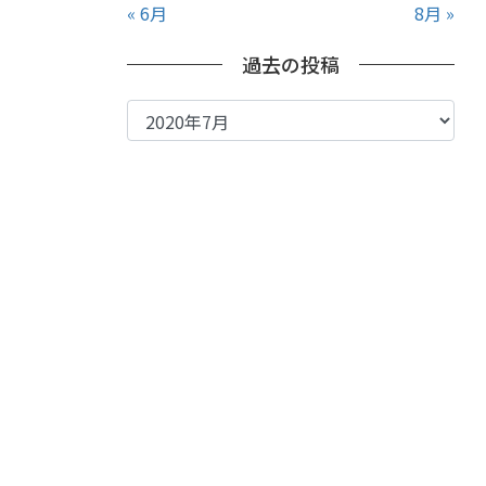
« 6月
8月 »
過去の投稿
過
去
の
投
稿