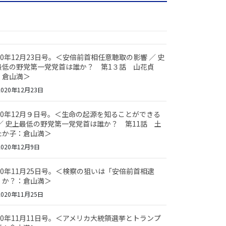
20年12月23日号。＜安倍前首相任意聴取の影響 ／ 史
最低の野党第一党党首は誰か？ 第1３話 山花貞
：倉山満＞
020年12月23日
020年12月９日号。＜生命の起源を知ることができる
 ／ 史上最低の野党第一党党首は誰か？ 第11話 土
たか子：倉山満＞
020年12月9日
020年11月25日号。＜検察の狙いは「安倍前首相逮
」か？：倉山満＞
020年11月25日
020年11月11日号。＜アメリカ大統領選挙とトランプ