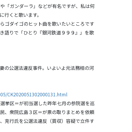
や「ガンダー
ラ」などが有名ですが、私は何
に行くと歌います。
らゴダイゴの
ヒット曲を歌いたいところです
き語りで「ひとり『銀河鉄道９９９』」を歌
妻の公選法違
反事件。いよいよ元法務相の河
2005/CK20
20051302000131.html
島選挙区＝が
初当選した昨年七月の参院選を巡
民、衆院広島３区＝が票の取りまとめを依頼
て、
克行氏を公選法違反（買収）容疑で立件す
＞