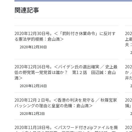
関連記事
2020年12月30日号。＜「罰則付き休業命令」に反対す
20
る憲法学的根拠：倉山満＞
上
夫
2020年12月30日
2
2020年12月16日号。＜バイデン氏の選出確実 ／ 史上最
2
低の野党第一党党首は誰か？ 第1２話 田辺誠：倉山
か
満＞
井
2020年12月16日
2
2020年12月２日号。＜香港の判決を見守る ／ 秋篠宮家
2
バッシングの理由と皇室の危機：倉山満＞
捕
2020年12月2日
2
2020年11月18日号。＜パスワード付きzipファイルを廃
2