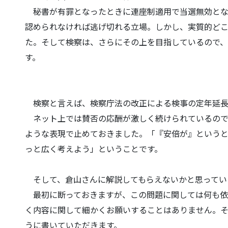
秘書が有罪となったときに連座制適用で当選無効とな
認められなければ逃げ切れる立場。
しかし、実質的ど
た
。そして検察は、さらにその上を目指しているので
す。
検察と言えば、検察庁法の改正による検事の定年延長
ネット上では賛否の応酬が激しく続けられているので
ような表現で止めておきました。「
『安倍が』という
っ
と広く考えよう」ということです。
そして、倉山さんに解説してもらえないかと思ってい
最初に断っておきますが、この問題に関しては何も依
く内容に関して細かくお願いすることはありません。
うに書いていただきます。