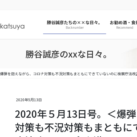
勝谷誠彦たちの××な日々。
お勧め酒・食
Backnumber
Recommend
勝谷誠彦のxxな日々。
号。＜爆弾を抱えながら、コロナ対策も不況対策もまともにできていないのに検察庁法改
2020年5月13日
2020年５月13日号。＜
対策も不況対策もまともに