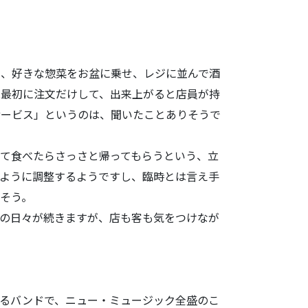
、好きな惣菜
をお盆に乗せ、レジに並んで酒
は最初に注文だけして、出来上がると店員が持
サービス」
というのは、聞いたことありそうで
て食べたらさ
っさと帰ってもらうという、立
ように調整するようですし、臨時とは言え手
そう。
の日々が続き
ますが、店も客も気をつけなが
えるバンド
で、ニュー・ミュージック全盛のこ