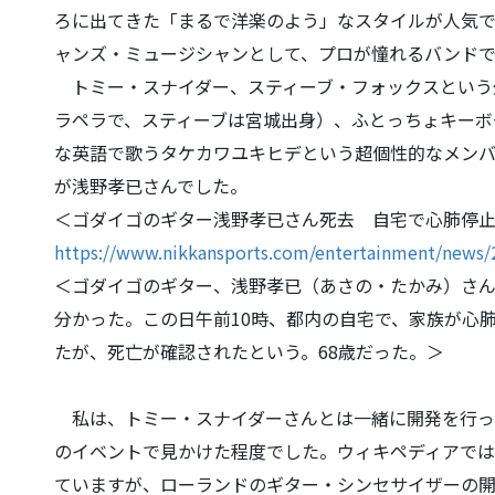
ろに出てきた「
まるで洋楽のよう」なスタイルが人気
ャンズ・
ミュージシャンとして、プロが憧れるバンド
トミー・スナイダー、スティーブ・フォックスという
ラペラで、スティーブは宮城出身）
、ふとっちょキーボ
な
英語で歌うタケカワユキヒデという超個性的なメン
が浅野孝已さんでした。
＜ゴダイゴのギター浅野孝已さん死去 自宅で心肺停
https://www.nikkansports.com/e
ntertainment/news
＜ゴダイゴのギター、浅野孝已（あさの・たかみ）さ
分かった。この日午前10時、
都内の自宅で、家族が心
たが、死亡が確認されたという。68歳だった。＞
私は、トミー・スナイダーさんとは一緒に開発を行っ
のイベントで見かけた程度でした。
ウィキペディアで
て
いますが、ローランドのギター・シンセサイザーの