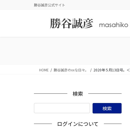
コ
ナ
勝谷誠彦公式サイト
ン
ビ
テ
ゲ
ン
ー
ツ
シ
に
ョ
移
ン
動
に
移
動
HOME
勝谷誠彦のxxな日々。
2020年５月13日
検索
ログインについて