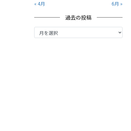
« 4月
6月 »
過去の投稿
過
去
の
投
稿