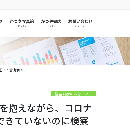
処
かつや写真館
かつや書店
お問い合わせ
Photo
Books
Contact
正？：倉山満＞
勝谷誠彦のxxな日々。
爆弾を抱えながら、コロナ
できていないのに検察