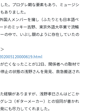
でした。
プログレ期な要素もあり、ミュージシ
でもありました。
外国人メンバ
ーを擁し（ふたりとも日本語ペ
ードのミッキー吉野、東京外語大卒業で流暢
バーの中で、い
ぶし銀のように存在していたの
止＞
/202005120000
619.html
んが亡くなっ
たことが12日、関係者への取材で
肺停止の状態の浅野さんを発見、
救急搬送され
た経験があり
ますが、浅野孝已さんはどこか
はグレコ（ギターメーカー）との協同が書かれ
開発にも尽力し
てくれました。