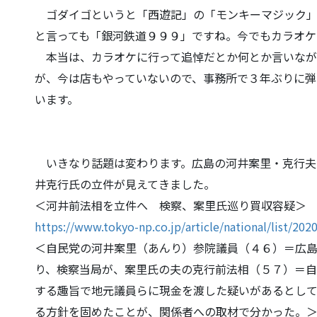
ゴダイゴというと「西遊記」の「モンキーマジック」
と言っても「銀河鉄道９９９」
ですね。今でもカラオケ
本当は、カラオケに行って追悼だとか何とか言いなが
が、今は店もやっていないので、事
務所で３年ぶりに弾
い
ます。
いきなり話題は変わります。広島の河井案里・克行夫
井克行氏の立件が見えてきました。
＜河井前法相を立件へ 検察、案里氏巡り買収容疑＞
https://www.tokyo-np.co.jp/art
icle/national/list/20
＜自民党の河井案里（あんり）参院議員（４６）＝広
り、検察当局が、案里氏の夫の克
行前法相（５７）＝自
する趣旨で地元議員らに現金を渡した疑いがあるとし
る方針を固めたことが、
関係者への取材で分かった。