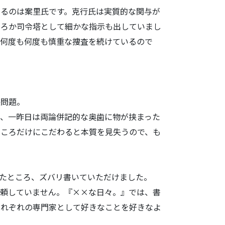
るのは案里氏
です。克行氏は実質的な関与が
ころか司令塔として細かな指示も出していまし
、何度も何度も
慎重な捜査を続けているので
問題。
、一昨日は両
論併記的な奥歯に物が挟まった
ところだけにこだわると本質を見失うので、も
たところ、ズ
バリ書いていただけました。
頼していませ
ん。『××な日々。』では、
書
それぞれの
専門家として好きなことを好きなよ