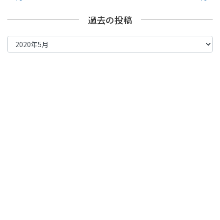
過去の投稿
過
去
の
投
稿