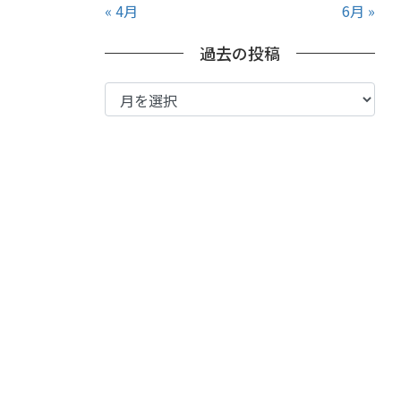
« 4月
6月 »
過去の投稿
過
去
の
投
稿