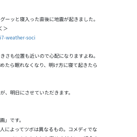
グーッと寝入
った直後に地震が起きました。
く＞
67-weather
-soci
きさも位置も
近いので心配になりますよね。
めたら眠れな
くなり、明け方に寝て起きたら
が、明日にさ
せていただきます。
画」です。
人によってツ
ボは異なるもの。コメディでな