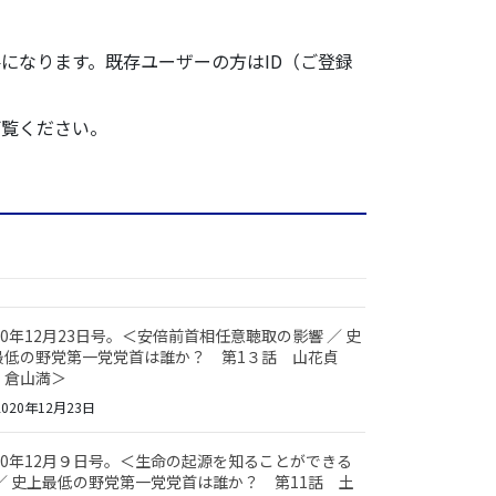
になります。既存ユーザーの方はID（ご登録
ご覧ください。
20年12月23日号。＜安倍前首相任意聴取の影響 ／ 史
最低の野党第一党党首は誰か？ 第1３話 山花貞
：倉山満＞
020年12月23日
020年12月９日号。＜生命の起源を知ることができる
 ／ 史上最低の野党第一党党首は誰か？ 第11話 土