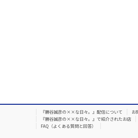
『勝谷誠彦の××な日々。』配信について
お
『勝谷誠彦の××な日々。』で紹介されたお店
FAQ（よくある質問と回答）