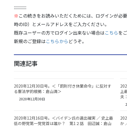
:::::::::::
※
この続きをお読みいただくためには、ログインが必要
時のID）とメールアドレスをご入力ください。
既存ユーザーの方でログイン出来ない場合は
こちら
を
新規のご登録は
こちらから
どうぞ。
関連記事
2020年12月30日号。＜「罰則付き休業命令」に反対す
20
る憲法学的根拠：倉山満＞
上
夫
2020年12月30日
2
2020年12月16日号。＜バイデン氏の選出確実 ／ 史上最
2
低の野党第一党党首は誰か？ 第1２話 田辺誠：倉山
か