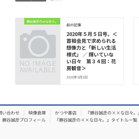
勝谷誠彦のxxな日々。
前の記事
2020年５月５日号。＜
首相会見で求められる
想像力と「新しい生活
様式」 ／ 輝いていな
い日々 第３４回：花
房観音＞
2020年5月5日
問い合わせ
映像倉庫
かつや書店
『勝谷誠彦の××な日々。
勝谷誠彦プロフィール
『勝谷誠彦の××な日々。』タイトル一覧