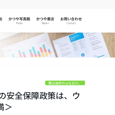
処
かつや写真館
かつや書店
お問い合わせ
Photo
Books
Contact
勝谷誠彦のxxな日々。
本の安全保障政策は、ウ
満＞