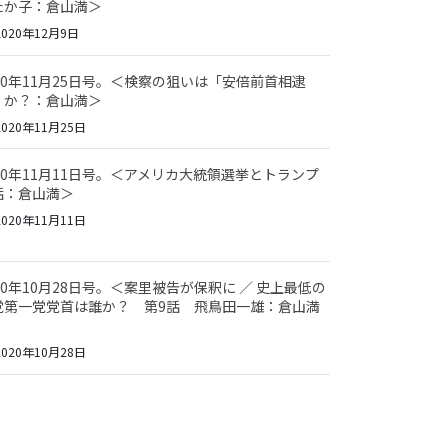
たか子：倉山満＞
020年12月9日
020年11月25日号。＜検察の狙いは「安倍前首相逮
」か？：倉山満＞
020年11月25日
020年11月11日号。＜アメリカ大統領選挙とトランプ
話：倉山満＞
020年11月11日
20年10月28日号。＜案里被告が保釈に ／ 史上最低の
党第一党党首は誰か？ 第9話 飛鳥田一雄：倉山満
020年10月28日