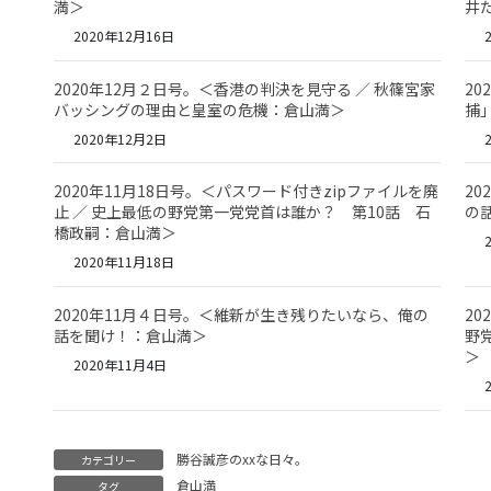
満＞
井
2020年12月16日
2
2020年12月２日号。＜香港の判決を見守る ／ 秋篠宮家
2
バッシングの理由と皇室の危機：倉山満＞
捕
2020年12月2日
2
2020年11月18日号。＜パスワード付きzipファイルを廃
2
止 ／ 史上最低の野党第一党党首は誰か？ 第10話 石
の
橋政嗣：倉山満＞
2
2020年11月18日
2020年11月４日号。＜維新が生き残りたいなら、俺の
20
話を聞け！：倉山満＞
野
＞
2020年11月4日
2
勝谷誠彦のxxな日々。
カテゴリー
倉山満
タグ