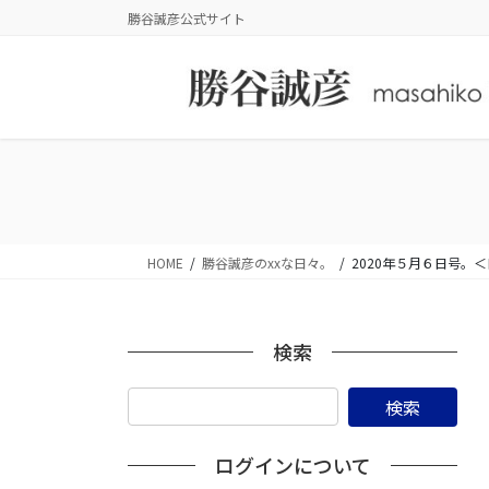
コ
ナ
勝谷誠彦公式サイト
ン
ビ
テ
ゲ
ン
ー
ツ
シ
に
ョ
移
ン
動
に
移
動
HOME
勝谷誠彦のxxな日々。
2020年５月６日号
検索
ログインについて