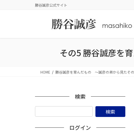
コ
ナ
勝谷誠彦公式サイト
ン
ビ
テ
ゲ
ン
ー
ツ
シ
に
ョ
移
ン
その5 勝谷誠彦を
動
に
移
動
HOME
勝谷誠彦を育んだもの ～誠彦の弟から見たそ
検索
ログイン