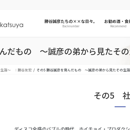
勝谷誠彦たちの××な日々。
お勧め酒・食
Backnumber
Recommend
育んだもの ～誠彦の弟から見たそ
の生涯～ ：勝谷友宏
その5 勝谷誠彦を育んだもの ～誠彦の弟から見たその生
その5 
ディスコ全盛のバブルの時代、ホイチョイ・プロダク