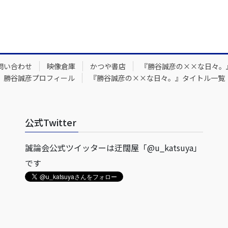
問い合わせ
映像倉庫
かつや書店
『勝谷誠彦の××な日々。
勝谷誠彦プロフィール
『勝谷誠彦の××な日々。』タイトル一覧
公式Twitter
誠論会公式ツイッターは迂闊屋「@u_katsuya」
です