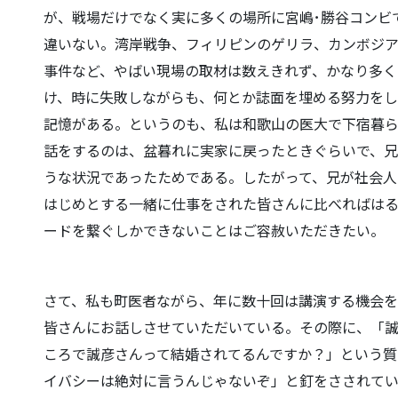
が、戦場だけでなく実に多くの場所に宮嶋･勝谷コンビ
違いない。湾岸戦争、フィリピンのゲリラ、カンボジ
事件など、やばい現場の取材は数えきれず、かなり多く
け、時に失敗しながらも、何とか誌面を埋める努力をし
記憶がある。というのも、私は和歌山の医大で下宿暮
話をするのは、盆暮れに実家に戻ったときぐらいで、
うな状況であったためである。したがって、兄が社会人
はじめとする一緒に仕事をされた皆さんに比べればは
ードを繋ぐしかできないことはご容赦いただきたい。
さて、私も町医者ながら、年に数十回は講演する機会を
皆さんにお話しさせていただいている。その際に、「誠
ころで誠彦さんって結婚されてるんですか？」という質
イバシーは絶対に言うんじゃないぞ」と釘をさされて