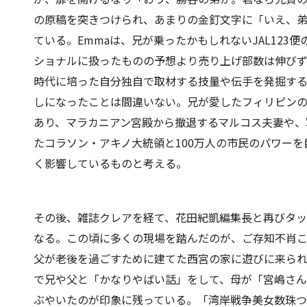
の原稿を突きつけられ、あまりの金釘文字に「いえ、
ている。Emmaは、兄が乗ったかもしれないJAL12
ショナルに扱ったものの予想より売り上げ部数は伸びず
時代に培った自分独自で取材する技量や伝手を発掘す
しになったことは間違いない。兄が愛したフィリピンの
あり、マラカニアン宮殿から撤退するマルコス夫妻や、
たコラソン・アキノ大統領と100万人の市民のパワー
く影響しているものと考える。
その後、雑誌クレアを経て、花田紀凱編集長と再びタ
なる。この頃に多くの現場を踏んだのが、ご存知不肖
父が老後を過ごすために建てた西宮の家に遊びに来ら
で兄や父と「かなりやばい話」をして、母が「宮嶋さん
ぶやいたのが印象に残っている。「湾岸戦争美女数珠