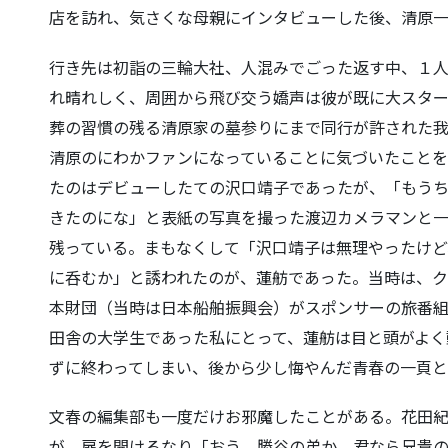
店を訪れ、気さくな母親にインタビューした後、清原
行き先は初詣の三輪大社、人混みでごった返す中、１
れ晴れしく、周囲から飛び交う嬌声は彼が既に大スター
葬の習慣の残る清原家の墓参りにまで同行が許された
清原のにわかファンになっていることに気づいたことを
たのはデビューしたての沢口靖子であったが、「もう
きたのにな」と表紙の写真を撮った渡辺カメラマンと
残っている。まもなくして「沢口靖子は無理やったけど
に呑むか」と誘われたのが、蓮舫であった。当時は、ク
本財団（当時は日本船舶振興会）がスポンサーの旅番
田舎の大学生であった私にとって、蓮舫は目と頭がよく
ずに終わってしまい、後から少し悔やんだ青春の一頁と
文春の編集部も一度だけお邪魔したことがある。花田
が、扉を開けるなり「おう、勝谷の弟か。君なら兄貴