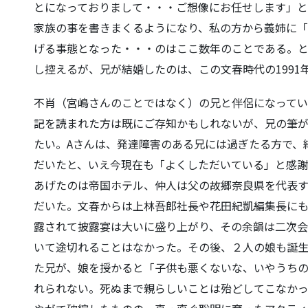
とになっておりまして・・・ご想像にお任せします」
家族の事を書きまくるようになり、私の方から義姉に
げる事態となった・・・のはここ数年のことである。
し控えるが、兄が結婚したのは、この文春時代の1991
不肖（宮嶋さんのことではなく）の兄と伴侶になってい
記を読まれた方は既にご存知かもしれないが、兄の筆が
たい。Aさんは、発達障害のある兄には過ぎたる方で、
だいたと、いえ今現在も「よくしただいている」と感謝
あげたのは帝国ホテル、仲人は父の故郷奈良県を代表
だいた。文春からは上林吾郎社長や花田紀凱編集長に
露されて披露宴は大いに盛り上がり、その余韻は二次会
いて途切れることはなかった。その後、２人の娘も誕
た兄が、娘を授かると「子供も悪くないな、いやうち
れられない。死ぬまで親らしいことは殆どしてこなか