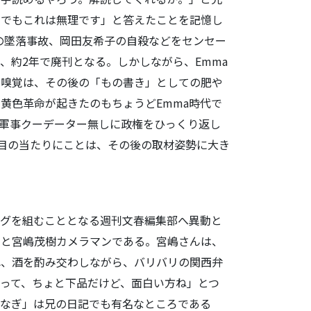
弟でもこれは無理です」と答えたことを記憶し
3便の墜落事故、岡田友希子の自殺などをセンセー
、約2年で廃刊となる。しかしながら、Emma
る嗅覚は、その後の「もの書き」としての肥や
黄色革命が起きたのもちょうどEmma時代で
軍事クーデーター無しに政権をひっくり返し
を目の当たりにことは、その後の取材姿勢に大き
ッグを組むこととなる週刊文春編集部へ異動と
こと宮嶋茂樹カメラマンである。宮嶋さんは、
れ、酒を酌み交わしながら、バリバリの関西弁
って、ちょと下品だけど、面白い方ね」とつ
つなぎ」は兄の日記でも有名なところである