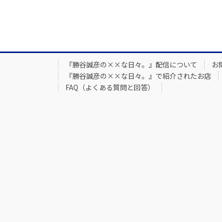
『勝谷誠彦の××な日々。』配信について
お
『勝谷誠彦の××な日々。』で紹介されたお店
FAQ（よくある質問と回答）