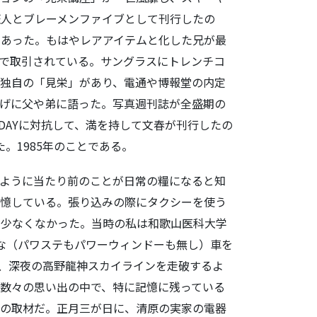
狂人とブレーメンファイブとして刊行したの
であった。もはやレアアイテムと化した兄が最
段で取引されている。サングラスにトレンチコ
独自の「見栄」があり、電通や博報堂の内定
げに父や弟に語った。写真週刊誌が全盛期の
IDAYに対抗して、満を持して文春が刊行したの
。1985年のことである。
ように当たり前のことが日常の糧になると知
記憶している。張り込みの際にタクシーを使う
も少なくなかった。当時の私は和歌山医科大学
な（パワステもパワーウィンドーも無し）車を
で、深夜の高野龍神スカイラインを走破するよ
数々の思い出の中で、特に記憶に残っている
原の取材だ。正月三が日に、清原の実家の電器