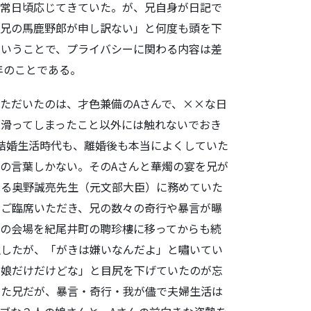
と常日頃応じてきていた。が、兄自身が日記で
「兄の馬鹿野郎が申し訳ない」と何度も頭を下
ということで、プライバシーに関わる内容は差
年のことである。
ただいたのは、才色兼備のAさんで、××な日
滑ってしまったこと以外には触れないでおき
結婚生活時代も、離婚後も本当によくしていた
の言葉しかない。そのAさんと華燭の宴を兄が
する奥野誠亮先生（元文部大臣）に務めていた
もご臨席いただき、兄の数々の奇行や暴言が曝
の会場を紀尾井町の聘珍樓に移ってからも続
生したが、「がきは嫌いなんだよ」と嘯いてい
の娘だけだけどな」と目尻を下げていたのが忘
った兄だが、暴言・奇行・我が儘で夫婦生活は