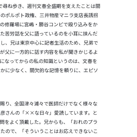
で尋ね歩き、週刊文春全盛期を支えたことは間
アのポルポト政権、三井物産マニラ支店長誘拐
の修羅場に宮嶋・勝谷コンビで殴り込みをか
た苦労話を父に語っているのを小耳に挟んだ
らし、兄は東京中心に記者生活のため、兄弟で
兄が父に一方的に話す内容を私が聞きかじるよ
になってからの私の知識というのは、文春を
るかに少なく、間欠的な記憶を頼りに、エピソ
賜り、全国津々浦々で医師だけでなく様々な
彦さんの「××な日々」愛読しています。と
問をよく頂戴した。兄からも、「おれのプラ
いたので、「そういうことはお応えできないこ