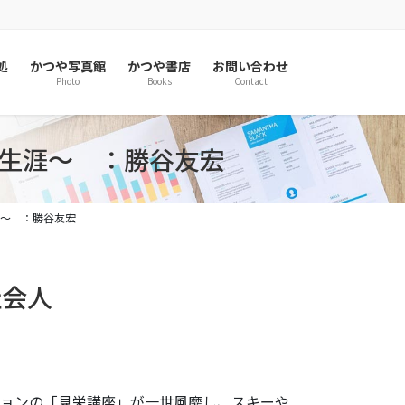
処
かつや写真館
かつや書店
お問い合わせ
Photo
Books
Contact
の生涯～ ：勝谷友宏
涯～ ：勝谷友宏
社会人
ションの「見栄講座」が一世風靡し、スキーや