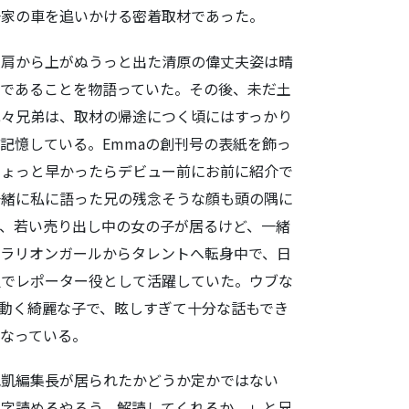
一家の車を追いかける密着取材であった。
人肩から上がぬうっと出た清原の偉丈夫姿は晴
であることを物語っていた。その後、未だ土
我々兄弟は、取材の帰途につく頃にはすっかり
記憶している。Emmaの創刊号の表紙を飾っ
ちょっと早かったらデビュー前にお前に紹介で
一緒に私に語った兄の残念そうな顔も頭の隅に
、若い売り出し中の女の子が居るけど、一緒
ラリオンガールからタレントへ転身中で、日
組でレポーター役として活躍していた。ウブな
動く綺麗な子で、眩しすぎて十分な話もでき
なっている。
紀凱編集長が居られたかどうか定かではない
の字読めるやろう。解読してくれるか。」と兄