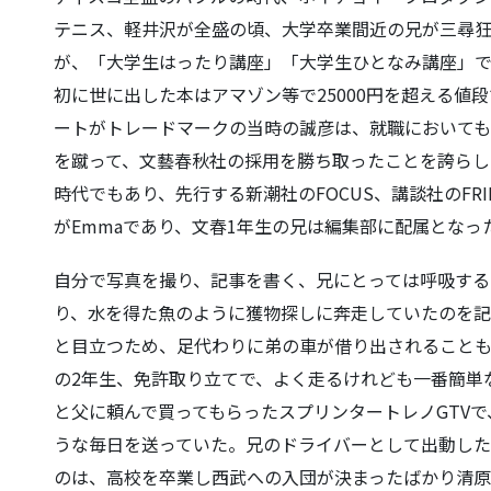
テニス、軽井沢が全盛の頃、大学卒業間近の兄が三尋
が、「大学生はったり講座」「大学生ひとなみ講座」
初に世に出した本はアマゾン等で25000円を超える値
ートがトレードマークの当時の誠彦は、就職においても
を蹴って、文藝春秋社の採用を勝ち取ったことを誇らし
時代でもあり、先行する新潮社のFOCUS、講談社のFR
がEmmaであり、文春1年生の兄は編集部に配属となった
自分で写真を撮り、記事を書く、兄にとっては呼吸する
り、水を得た魚のように獲物探しに奔走していたのを
と目立つため、足代わりに弟の車が借り出されること
の2年生、免許取り立てで、よく走るけれども一番簡単
と父に頼んで買ってもらったスプリンタートレノGTV
うな毎日を送っていた。兄のドライバーとして出動した
のは、高校を卒業し西武への入団が決まったばかり清