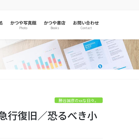
処
かつや写真館
かつや書店
お問い合わせ
Photo
Books
Contact
勝谷誠彦のxxな日々。
浜急行復旧／恐るべき小