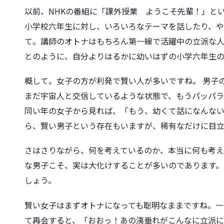
以前、NHKの番組に「課外授業 ようこそ先輩！」と
小学校六年生に対し、いろいろなテーマを話したり、
て。講師のオトナはもちろん第一線で活躍中の立派な
とのように、自分よりはるか
に幼いはずの小学六年生
概して。女子の方が利発で賢い人が多いですね。 男子
まだ宇宙人と交
信しているような状態で、もうパッパラ
同い年の女子から見れば、「もう、幼くて話になんな
ら、賢い男子という存在もいますが
、稀有なだけに目立
さはさりながら、何を考えているのか、本当に何も考え
な男子こそ、実は大化けすること
が多いのであります。
しょう。
賢い女子はまずオトナになっても聡明なままですね。一
て再会すると、「おおっ！あの洟
垂れがこんなに立派に