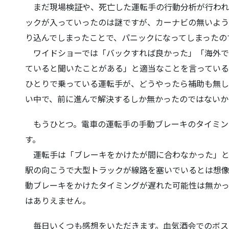
まだ現場検証や、死亡した運転手の行動分析が行われ
ックが入っていったのは謎ですが、
カーナビの無いよう
り
込んでしまったことで、パニックになってしまったの
ワイドショーでは「バックすれば良かった」「海外で
ていると聞いたことがある」と適当
なことを言ってい
ひ
とりで乗っている運転手が、どうやったら補助も無
い中で、前に進んで解決するしか無
かったのではないか
もうひとつ。電車の運転手の手動ブレーキのタイミン
す。
運転手は「ブレーキをかけたが間に合わなかった」と
駅の向こうで大型トラックが線路を
塞いでいるとは想
動
ブレーキをかけたタイミングが遅れた可能性は無か
はありえません。
毎日いくつも感想をいただきます。血気酒会でのボス