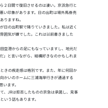
ら２日間で復
旧させるのは凄い。京浜急行と
悪い印象があります。
日の出町は場外馬券売
ありますね。
が日の出町駅
で降りていきました。
私は近く
の雰
囲気が嫌でした。これは以前書きました
田空港からの
足にもなっていますし、地元だ
だ」と言いながら、
結構好きなのかもしれま
ときの疾走感
は格別です。また、年に何回か
、向かいのホームに三浦海岸行きが通過する
思います。
て、JRは拒
否したものの京急は承諾し、見事
という話もあります。