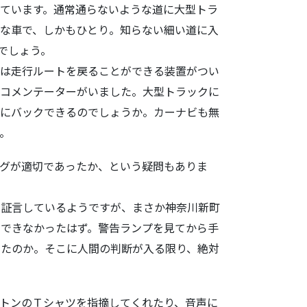
ています。通
常通らないような道に大型トラ
な車で、しかもひとり。知らない細い道に入
でしょう。
は走行ルート
を戻ることができる装置がつい
るコメンテーターがいました。大型トラックに
しにバックでき
るのでしょうか。カーナビも無
。
グが適切であ
ったか、という疑問もありま
証言している
ようですが、まさか神奈川新町
像できなかったはず。警告ランプを見てから手
ったのか。
そこに人間の判断が入る限り、絶対
トンのＴシャ
ツを指摘してくれたり、音声に