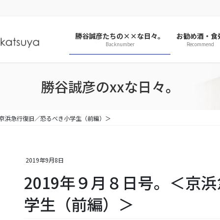
勝谷誠彦たちの××な日々。
お勧め酒・食
Backnumber
Recommend
勝谷誠彦のxxな日々。
＜京浜急行復旧／恐るべき小学生（前編）＞
2019年9月8日
2019年９月８日号。＜京
学生（前編）＞