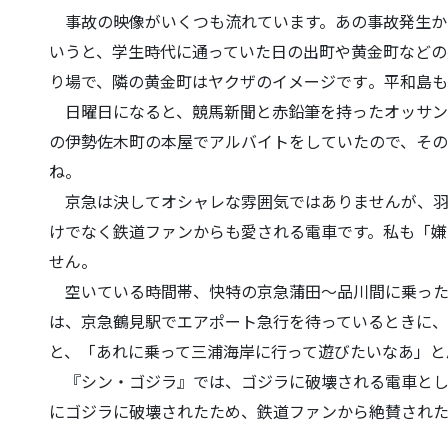
事故の映像がいくつも流れています。あの事故発生か
いうと、学生時代に通っていた日の
出町や黄金町などの
り場で、隣の黄金町はヤクザのイメージです
。平和島も
日曜日になると、競馬新聞と赤鉛筆を持ったオッサン
の伊勢佐木町の本屋でアルバイトをしていたので、そ
ね。
京急は決してオシャレな雰囲気ではありませんが、羽
けでなく鉄道ファンからも愛される
電車です。私も「嫌
せん。
空いている時間帯、快特の京急蒲田～品川間に乗った
は、京急鶴見駅でエアポート急行を
待っているときに
と、
「あれに乗って三浦海岸に行って遊びたいなあ」と
『シン・ゴジラ』では、ゴジラに破壊される電車とし
にゴジラに破壊されたため、鉄道
ファンから絶賛された