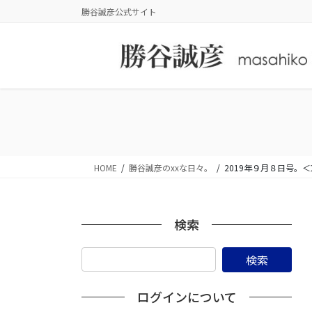
コ
ナ
勝谷誠彦公式サイト
ン
ビ
テ
ゲ
ン
ー
ツ
シ
に
ョ
移
ン
動
に
移
動
HOME
勝谷誠彦のxxな日々。
2019年９月８日号。
検索
ログインについて