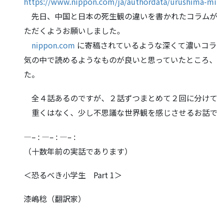
https://www.nippon.com/ja/auth
ordata/urushima-mi
先日、中国と日本の死生観の違いを書かれたコラムが
ただくようお願いしました。
nippon.com
に寄稿されているような深くて濃いコラ
気の中で読めるようなものが良いと思っていたと
ころ、
た。
全４話あるのですが、２話ずつまとめて２回に分けて
重くはなく、少し不思議な世界観を感じさせるお話で
—– : —– : —– :
（十数年前の実話であります）
＜恐るべき小学生 Part 1＞
漆嶋稔（翻訳家）