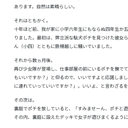
あります。自然は素晴らしい。
それはともかく。
十年ほど前、我が家に小学六年生にもならぬ四年生か
りました。最初は、弊立派な駄犬
ポチを見つけた彼女
ん（小四）とともに鉄柵越しに騒いでいました。
それから数ヵ月後。
再び少女隊が登場し、仕事部屋の前にいるポチを撫で
もいいですか？」と仰るので、い
いですよと応諾しまし
に連れていっていいですか
？」。いいよ、と言わざるを
その次は。
裏庭でポチを放していると、「すみませーん、ポチと遊
その内、裏庭に設えたデッキで女
子が遊びまくるよう