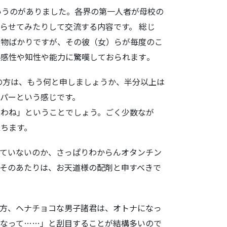
いうのがありました。各界の第一人者が母校の
やらせてみた
りして交流する内容です。 総じ
人物ばか
りですが、その彼（女）らが毎度のこ
の感性や知性や能力に驚嘆しておられます
。
の方は、もう何と申しましょうか、半分以上は
パーという感じです。
いわね」とい
うことでしょう。ごく少数なが
ちます。
ていないの
か、さっぱりわからんオタンチン
そのあたりは、お天道様の配剤と申すべきで
方、ヘナチ
ョコな男子諸君は、オトナになっ
なって……」と刮目することが結構多いので