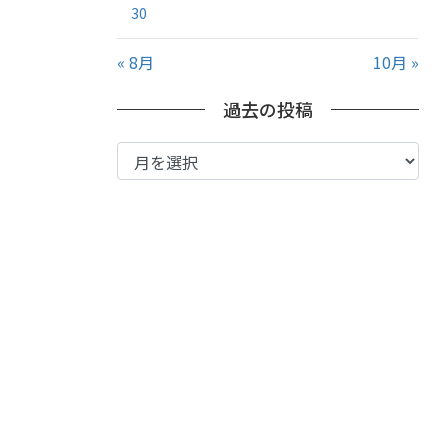
30
« 8月
10月 »
過去の投稿
過
去
の
投
稿