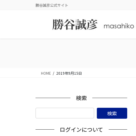
コ
ナ
勝谷誠彦公式サイト
ン
ビ
テ
ゲ
ン
ー
ツ
シ
に
ョ
移
ン
動
に
移
動
HOME
2019年9月15日
検索
ログインについて