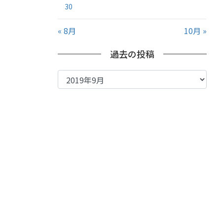
30
« 8月
10月 »
過去の投稿
過
去
の
投
稿