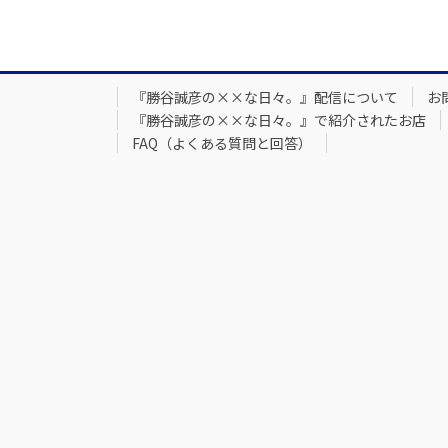
『勝谷誠彦の××な日々。』配信について
お
『勝谷誠彦の××な日々。』で紹介されたお店
FAQ（よくある質問と回答）