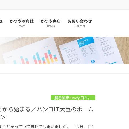
処
かつや写真館
かつや書店
お問い合わせ
Photo
Books
Contact
勝谷誠彦のxxな日々。
とから始まる／ハンコIT大臣のホーム
う＞
うと思っていて忘れてしまいました。 今日、T-1