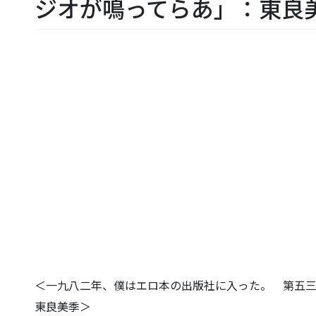
ジオが鳴ってらあ」：東良
＜一九八二年、僕はエロ本の出版社に入った。 第五
東良美季＞