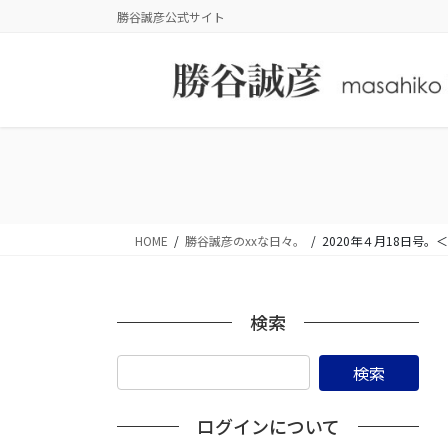
コ
ナ
勝谷誠彦公式サイト
ン
ビ
テ
ゲ
ン
ー
ツ
シ
に
ョ
移
ン
動
に
移
動
HOME
勝谷誠彦のxxな日々。
2020年４月18日
検索
ログインについて