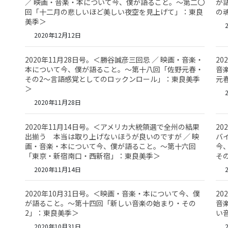
／ 映画・音楽・本について今、僕が語ること。～第二〇
が
回「十二月の悲しいほど美しい夜空を見上げて」：東良
の
美季＞
2
2020年12月12日
2020年11月28日号。＜勝谷誠彦三回忌 ／ 映画・音楽・
20
本について今、僕が語ること。～第十八回「佐野元春・
音
その2～言語感覚としてのロックンロール」：東良美季
元
＞
2
2020年11月28日
2020年11月14日号。＜アメリカ大統領選で全州の結果
2
出揃う 本当は取り上げないほうが良いのですが ／ 映
バ
画・音楽・本について今、僕が語ること。～第十六回
今
「東京・新宿南口・西新宿」：東良美季＞
そ
2020年11月14日
2
2020年10月31日号。＜映画・音楽・本について今、僕
20
が語ること。～第十四回「新しい音楽の始まり・その
音
2」：東良美季＞
い
2020年10月31日
2