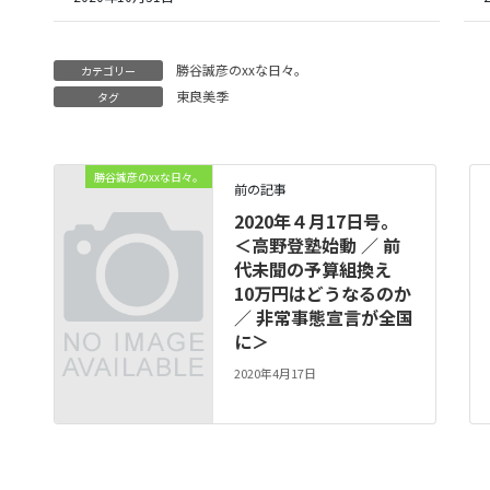
勝谷誠彦のxxな日々。
カテゴリー
東良美季
タグ
勝谷誠彦のxxな日々。
前の記事
2020年４月17日号。
＜高野登塾始動 ／ 前
代未聞の予算組換え
10万円はどうなるのか
／ 非常事態宣言が全国
に＞
2020年4月17日