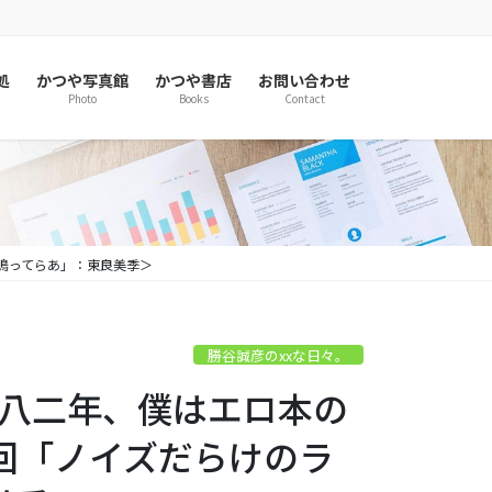
処
かつや写真館
かつや書店
お問い合わせ
Photo
Books
Contact
が鳴ってらあ」：東良美季＞
勝谷誠彦のxxな日々。
一九八二年、僕はエロ本の
回「ノイズだらけのラ