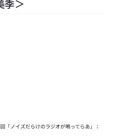
美季＞
三回「ノイズだらけのラジオが鳴ってらあ」：