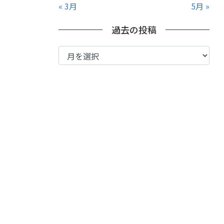
« 3月
5月 »
過去の投稿
過
去
の
投
稿