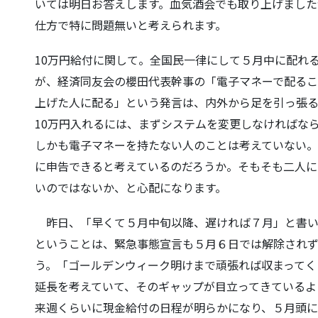
いては明日お答えします。血気酒会でも取り上げました
仕方で特に問題無いと考えられます。
10万円給付に関して。全国民一律にして５月中に配れ
が、経済同友会の櫻田代表幹事の「電子マネーで配るこ
上げた人に配る」という発言は、内外から足を引っ張るよう
10万円入れるには、まずシステムを変更しなければな
しかも電子マネーを持たない人のことは考えていない
に申告できると考えているのだろうか。そもそも二人に
いのではないか、と心配になります。
昨日、「早くて５月中旬以降、遅ければ７月」と書い
ということは、緊急事態宣言も５月６日では解除され
う。「ゴールデンウィーク明けまで頑張れば収まってく
延長を考えていて、そのギャップが目立ってきているよ
来週くらいに現金給付の日程が明らかになり、５月頭