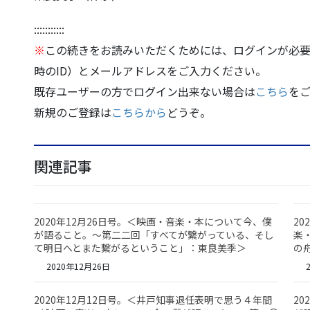
:::::::::::
※
この続きをお読みいただくためには、ログインが必要
時のID）とメールアドレスをご入力ください。
既存ユーザーの方でログイン出来ない場合は
こちら
を
新規のご登録は
こちらから
どうぞ。
関連記事
2020年12月26日号。＜映画・音楽・本について今、僕
20
が語ること。～第二二回「すべてが繋がっている、そし
楽
て明日へとまた繋がるということ」：東良美季＞
の
2020年12月26日
2
2020年12月12日号。＜井戸知事退任表明で思う４年間
2