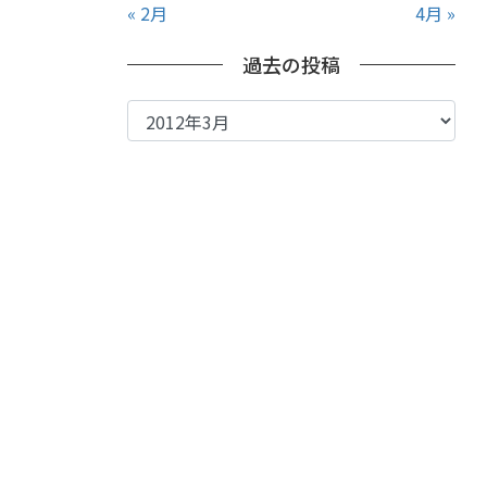
« 2月
4月 »
過去の投稿
過
去
の
投
稿