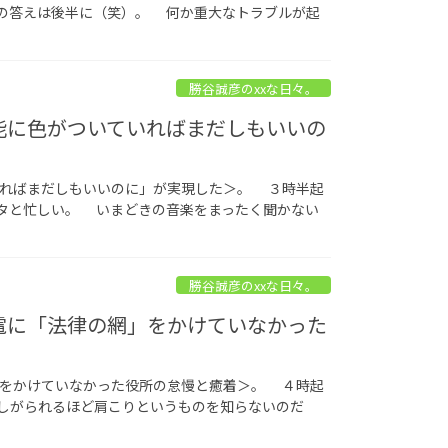
の答えは後半に（笑）。 何か重大なトラブルが起
勝谷誠彦のxxな日々。
射能に色がついていればまだしもいいの
いればまだしもいいのに」が実現した＞。 ３時半起
タと忙しい。 いまどきの音楽をまったく聞かない
勝谷誠彦のxxな日々。
東電に「法律の網」をかけていなかった
」をかけていなかった役所の怠慢と癒着＞。 ４時起
しがられるほど肩こりというものを知らないのだ