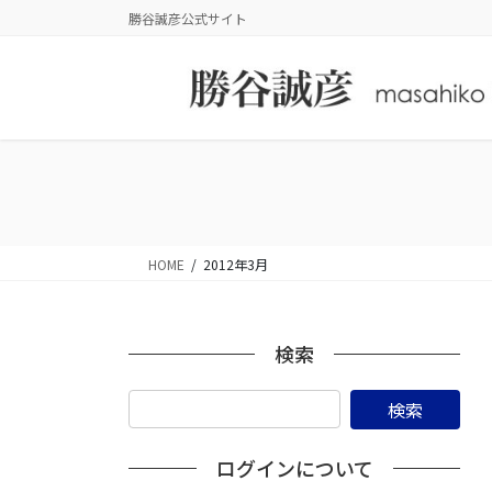
コ
ナ
勝谷誠彦公式サイト
ン
ビ
テ
ゲ
ン
ー
ツ
シ
に
ョ
移
ン
動
に
移
動
HOME
2012年3月
検索
ログインについて