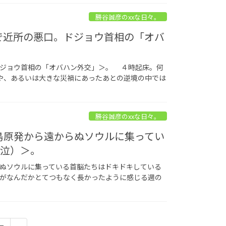
勝谷誠彦のxxな日々。
話で近所の悪口。ドジョウ首相の「オバ
ドジョウ首相の「オバハン外交」＞。 ４時起床。何
や、あるいは大きな災禍にあったあとの逆境の中では
勝谷誠彦のxxな日々。
福島原発から遠からぬソウルに集ってい
（泣）＞。
らぬソウルに集っている首脳たちはドキドキしている
がなんだかとてつもなく長かったように感じる週の