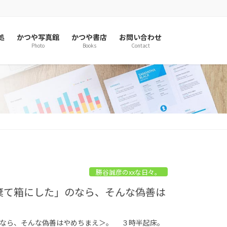
処
かつや写真館
かつや書店
お問い合わせ
Photo
Books
Contact
勝谷誠彦のxxな日々。
子棄て箱にした」のなら、そんな偽善は
のなら、そんな偽善はやめちまえ＞。 ３時半起床。