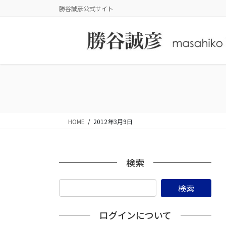
コ
ナ
勝谷誠彦公式サイト
ン
ビ
テ
ゲ
ン
ー
ツ
シ
に
ョ
移
ン
動
に
移
動
HOME
2012年3月9日
検索
ログインについて