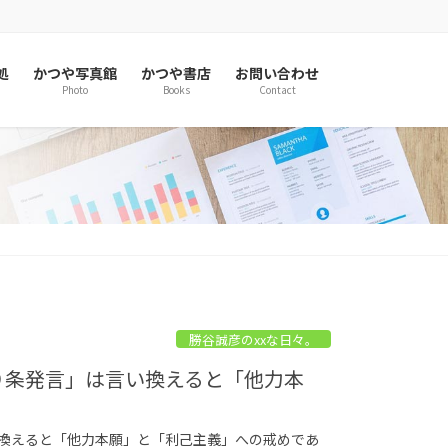
処
かつや写真館
かつや書店
お問い合わせ
Photo
Books
Contact
勝谷誠彦のxxな日々。
９条発言」は言い換えると「他力本
い換えると「他力本願」と「利己主義」への戒めであ