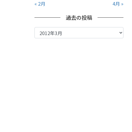
« 2月
4月 »
過去の投稿
過
去
の
投
稿