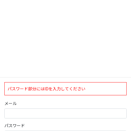
検索
ログインについて
現在、ログインしていただけるのは、2020年4月1日現在の誠論会
会員となっております。
ログイン
パスワード部分にはIDを入力してください
メール
パスワード