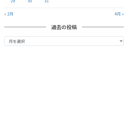
29
30
31
« 2月
4月 »
過去の投稿
過
去
の
投
稿