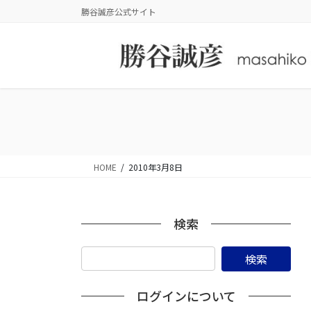
コ
ナ
勝谷誠彦公式サイト
ン
ビ
テ
ゲ
ン
ー
ツ
シ
に
ョ
移
ン
動
に
移
動
HOME
2010年3月8日
検索
ログインについて