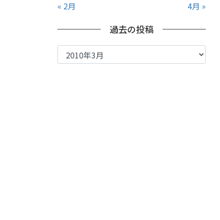
« 2月
4月 »
過去の投稿
過
去
の
投
稿