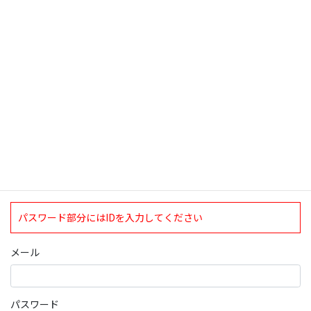
検索
ログインについて
現在、ログインしていただけるのは、2020年4月1日現在の誠論会
会員となっております。
ログイン
パスワード部分にはIDを入力してください
メール
パスワード