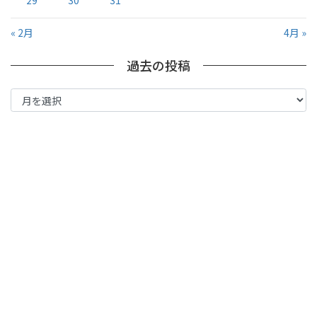
29
30
31
« 2月
4月 »
過去の投稿
過
去
の
投
稿