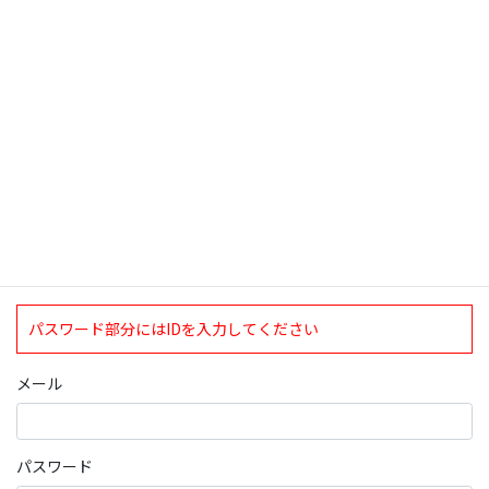
検索
ログインについて
現在、ログインしていただけるのは、2020年4月1日現在の誠論会
会員となっております。
ログイン
パスワード部分にはIDを入力してください
メール
パスワード