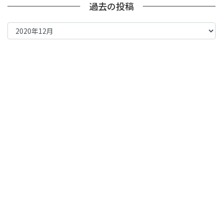
過去の投稿
過
去
の
投
稿