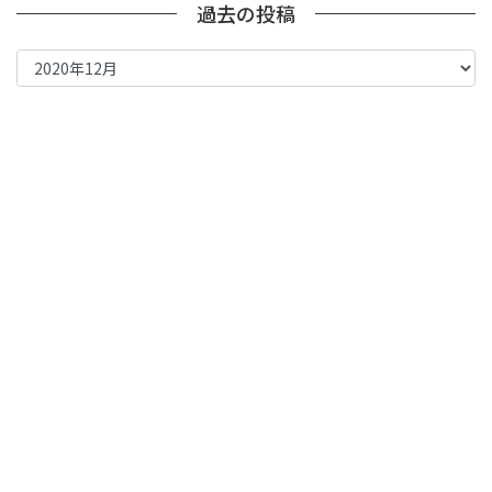
過去の投稿
過
去
の
投
稿