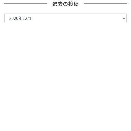
過去の投稿
過
去
の
投
稿