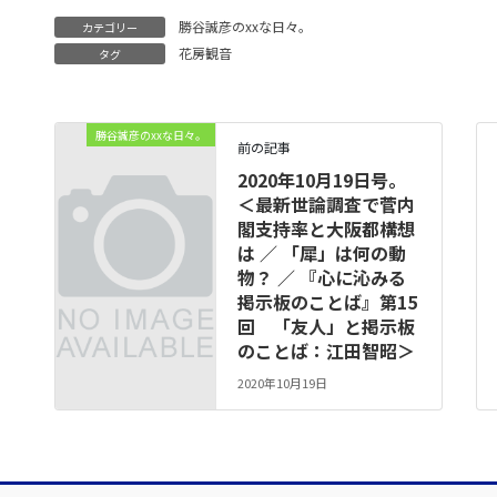
勝谷誠彦のxxな日々。
カテゴリー
花房観音
タグ
勝谷誠彦のxxな日々。
前の記事
2020年10月19日号。
＜最新世論調査で菅内
閣支持率と大阪都構想
は ／ 「犀」は何の動
物？ ／ 『心に沁みる
掲示板のことば』第15
回 「友人」と掲示板
のことば：江田智昭＞
2020年10月19日