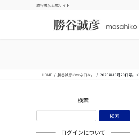
コ
ナ
勝谷誠彦公式サイト
ン
ビ
テ
ゲ
ン
ー
ツ
シ
に
ョ
移
ン
動
に
移
動
HOME
勝谷誠彦のxxな日々。
2020年10月20日
検索
ログインについて