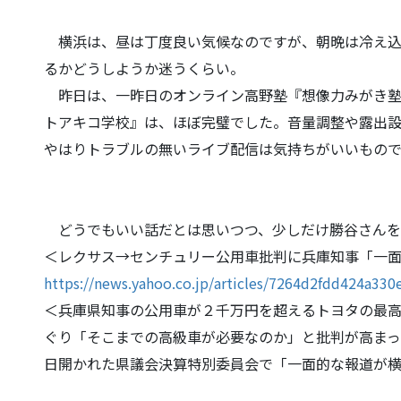
横浜は、昼は丁度良い気候なのですが、朝晩は冷え込
るかどうしようか迷うくらい。
昨日は、一昨日のオンライン高野塾『想像力みがき塾
トアキコ学校』は、ほぼ完璧でした
。音量調整や露出
や
はりトラブルの無いライブ配信は気持ちがいいもので
どうでもいい話だとは思いつつ、少しだけ勝谷さんを
＜レクサス→センチュリー公用車批判に兵庫知事「一
https://news.yahoo.co.jp/artic
les/7264d2fdd424a330
＜兵庫県知事の公用車が２千万円を超えるトヨタの最
ぐり「そこまでの高級車が必要な
のか」と批判が高ま
日開かれた県議会決算特別委員会で「一面的な報道が