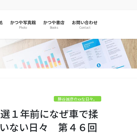
処
かつや写真館
かつや書店
お問い合わせ
Photo
Books
Contact
勝谷誠彦のxxな日々。
知事選１年前になぜ車で揉
ていない日々 第４６回