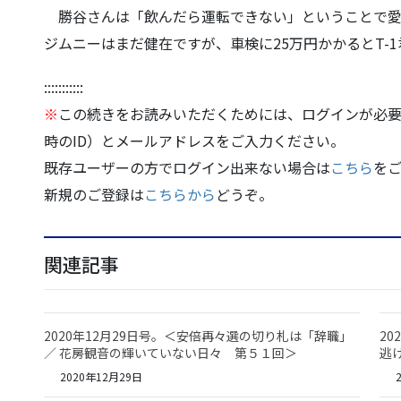
勝谷さんは「飲んだら運転できない」ということで愛
ジムニーはまだ健在ですが、
車検に25万円かかるとT-
:::::::::::
※
この続きをお読みいただくためには、ログインが必要
時のID）とメールアドレスをご入力ください。
既存ユーザーの方でログイン出来ない場合は
こちら
を
新規のご登録は
こちらから
どうぞ。
関連記事
2020年12月29日号。＜安倍再々選の切り札は「辞職」
2
／ 花房観音の輝いていない日々 第５１回＞
逃
2020年12月29日
2