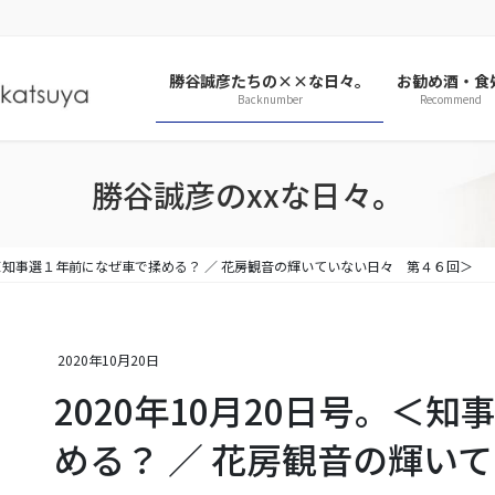
勝谷誠彦たちの××な日々。
お勧め酒・食
Backnumber
Recommend
勝谷誠彦のxxな日々。
号。＜知事選１年前になぜ車で揉める？ ／ 花房観音の輝いていない日々 第４６回＞
2020年10月20日
2020年10月20日号。＜
める？ ／ 花房観音の輝い