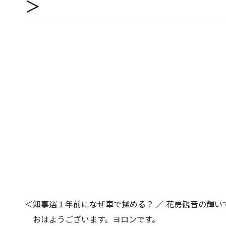
＞
＜知事選１年前になぜ車で揉める？ ／ 花房観音の輝
おはようございます。ヨロンです。