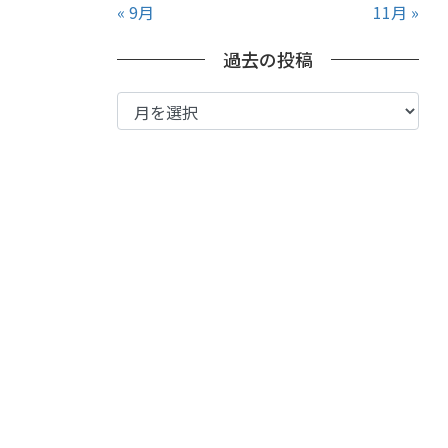
« 9月
11月 »
過去の投稿
過
去
の
投
稿