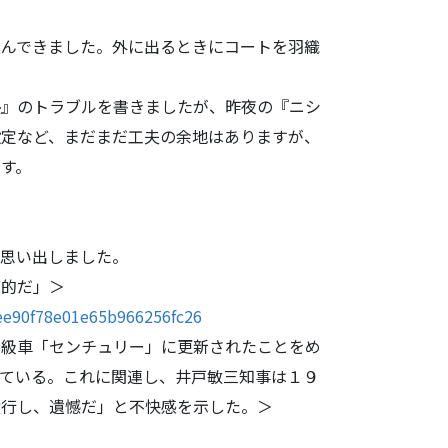
んできました
。外に出るときにコートを羽織
』のトラブル
を書きましたが、昨夜の『ニシ
設定など、まだまだ工夫の余地はありますが、
す。
思い出しまし
た。
面的だ」＞
ee90f78e01
e65b966256fc26
高級車「セン
チュリー」に更新されたことをめ
っている。これに関連し、井戸敏三知事は１９
横行し、
遺憾だ」と不快感を示した。＞