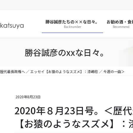
勝谷誠彦たちの××な日々。
お勧め酒・食
Backnumber
Recommend
勝谷誠彦のxxな日々。
。＜歴代最長政権へ ／ エッセイ【お猿のようなスズメ】：漆嶋稔 ／ 今週の一曲＞
2020年8月23日
2020年８月23日号。＜歴
【お猿のようなスズメ】：漆