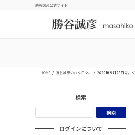
コ
ナ
勝谷誠彦公式サイト
ン
ビ
テ
ゲ
ン
ー
ツ
シ
に
ョ
移
ン
動
に
移
動
HOME
勝谷誠彦のxxな日々。
2020年８月23日号
検索
ログインについて