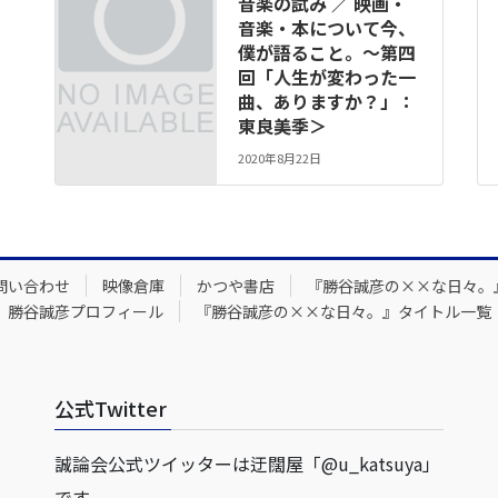
音楽の試み ／ 映画・
音楽・本について今、
僕が語ること。～第四
回「人生が変わった一
曲、ありますか？」：
東良美季＞
2020年8月22日
問い合わせ
映像倉庫
かつや書店
『勝谷誠彦の××な日々。
勝谷誠彦プロフィール
『勝谷誠彦の××な日々。』タイトル一覧
公式Twitter
誠論会公式ツイッターは迂闊屋「@u_katsuya」
です