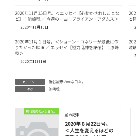
2020年11月15日号。＜エッセイ【心動かされしことな
2
ど】：漆嶋稔 ／ 今週の一曲：ブライアン・アダムス＞
と
2020年11月15日
2
2020年11月１日号。＜ショーン・コネリーが最後に作
2
りたかった映画 ／ エッセイ【怪力乱神を語る】：漆嶋
漆嶋
稔＞
2
2020年11月1日
勝谷誠彦のxxな日々。
カテゴリー
漆嶋稔
タグ
勝谷誠彦のxxな日々。
前の記事
2020年８月22日号。
＜人生を変えるほどの