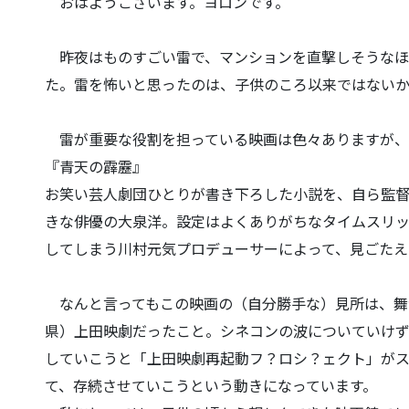
おはようございます。ヨロンです。
昨夜はものすごい雷で、マンションを直撃しそうなほ
た。雷を怖いと思ったのは、子供の
ころ以来ではない
雷が重要な役割を担っている映画は色々ありますが、
『青天の霹靂』
お笑い芸人劇団ひとりが書き下ろした小説を、自ら監
きな俳優の大泉洋。設定はよくあ
りがちなタイムスリ
してしまう川村元気プロデューサーによって、
見ごたえ
なんと言ってもこの映画の（自分勝手な）見所は、舞
県）上田映劇だったこと。
シネコンの波についていけ
していこうと「上田映劇再起動フ？ロシ？ェクト」
が
て、存続させてい
こうという動きになっています。