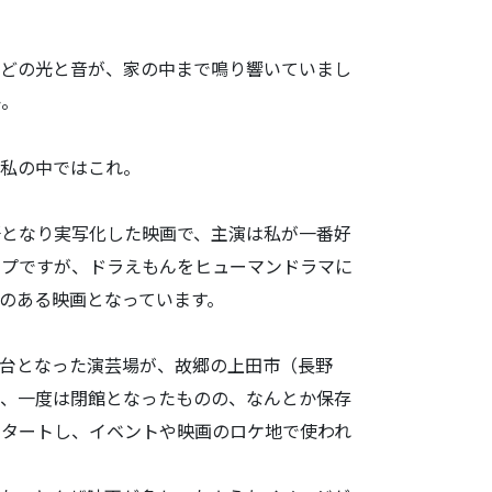
どの光と音が
、家の中まで鳴り響いていまし
か。
私の中ではこ
れ。
督となり実写
化した映画で、主演は私が一番好
ップですが、ドラえもんをヒューマンドラマに
のある映画となっています。
台となった演
芸場が、故郷の上田市（長野
ず、一度は閉館となったものの、
なんとか保存
スタートし、イベントや映画のロケ地で使われ