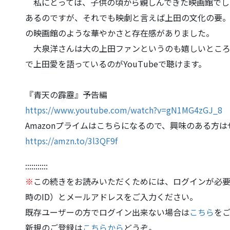
私にとっては、子供の頃から親しんできた映画館でし
あるのですが、それでも映劇と言え
ば上田の文化の要
の
映画館のような華やかさと存在感がありました。
大泉洋さんは大の上田ファンというのも嬉しいところ
で上田愛を語っているのがYouT
ubeで聴けます。
『青天の霹靂』予告編
https://www.youtube.com/watch?
v=gN1MG4zGJ_8
Amazonプライムはこちらになるので、興味のある方は
https://amzn.to/3l3QF9f
:::::::::::
※
この続きをお読みいただくためには、ログインが必要
時のID）とメールアドレスをご入力ください。
既存ユーザーの方でログイン出来ない場合は
こちら
を
新規のご登録は
こちらから
どうぞ。