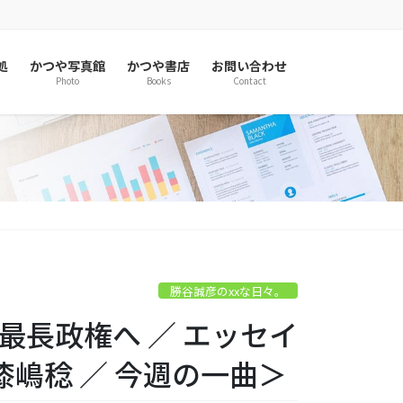
処
かつや写真館
かつや書店
お問い合わせ
Photo
Books
Contact
勝谷誠彦のxxな日々。
代最長政権へ ／ エッセイ
嶋稔 ／ 今週の一曲＞