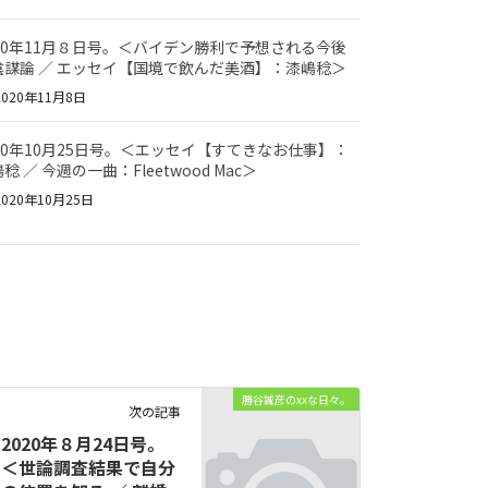
020年11月８日号。＜バイデン勝利で予想される今後
陰謀論 ／ エッセイ【国境で飲んだ美酒】：漆嶋稔＞
020年11月8日
020年10月25日号。＜エッセイ【すてきなお仕事】：
稔 ／ 今週の一曲：Fleetwood Mac＞
020年10月25日
勝谷誠彦のxxな日々。
次の記事
2020年８月24日号。
＜世論調査結果で自分