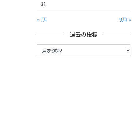
31
« 7月
9月 »
過去の投稿
過
去
の
投
稿