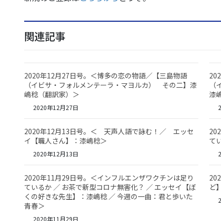
関連記事
2020年12月27日号。＜博多の恋の物語／【三島物語
2
（イビサ・フォルメンテーラ・マヨルカ） その二】漆
（
嶋稔（翻訳家）＞
漆
2020年12月27日
2
2020年12月13日号。＜ 天声人語で詠む！／ エッセ
2
イ【職人さん】：漆嶋稔＞
て
2020年12月13日
2
2020年11月29日号。＜インフルエンザワクチンは足り
2
ているか ／ お茶で新型コロナ無害化？ ／ エッセイ【ぼ
ど】
くの好きな先生】：漆嶋稔 ／ 今週の一曲：君と歩いた
2
青春＞
2020年11月29日