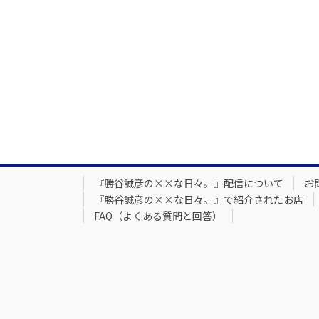
『勝谷誠彦の××な日々。』配信について
お
『勝谷誠彦の××な日々。』で紹介されたお店
FAQ（よくある質問と回答）