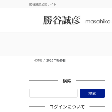
コ
ナ
勝谷誠彦公式サイト
ン
ビ
テ
ゲ
ン
ー
ツ
シ
に
ョ
移
ン
動
に
移
動
HOME
2020年8月9日
検索
ログインについて