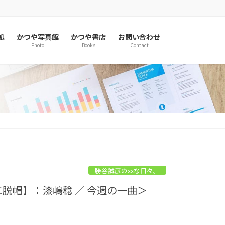
処
かつや写真館
かつや書店
お問い合わせ
Photo
Books
Contact
勝谷誠彦のxxな日々。
に脱帽】：漆嶋稔 ／ 今週の一曲＞