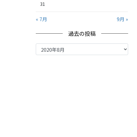
31
« 7月
9月 »
過去の投稿
過
去
の
投
稿