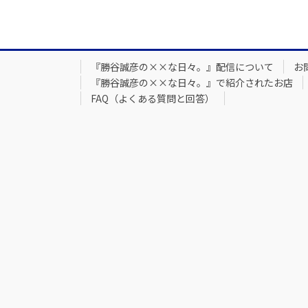
『勝谷誠彦の××な日々。』配信について
お
『勝谷誠彦の××な日々。』で紹介されたお店
FAQ（よくある質問と回答）