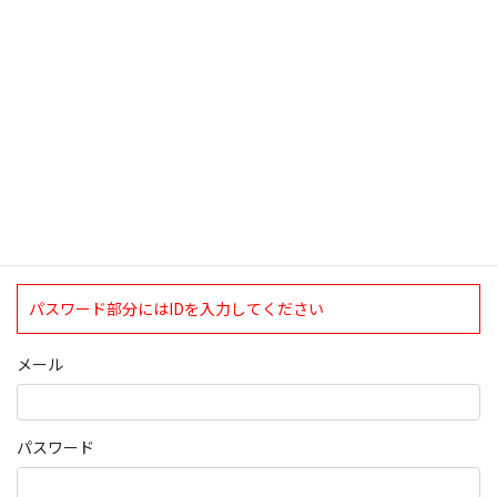
検索
ログインについて
現在、ログインしていただけるのは、2020年4月1日現在の誠論会
会員となっております。
ログイン
パスワード部分にはIDを入力してください
メール
パスワード