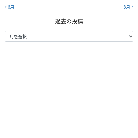
« 6月
8月 »
過去の投稿
過
去
の
投
稿