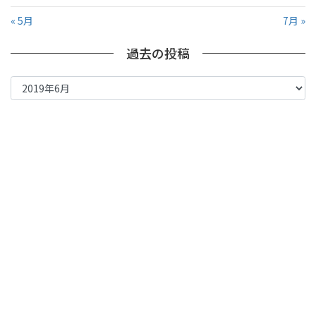
« 5月
7月 »
過去の投稿
過
去
の
投
稿