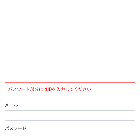
検索
ログインについて
現在、ログインしていただけるのは、2020年4月1日現在の誠論会
会員となっております。
ログイン
パスワード部分にはIDを入力してください
メール
パスワード