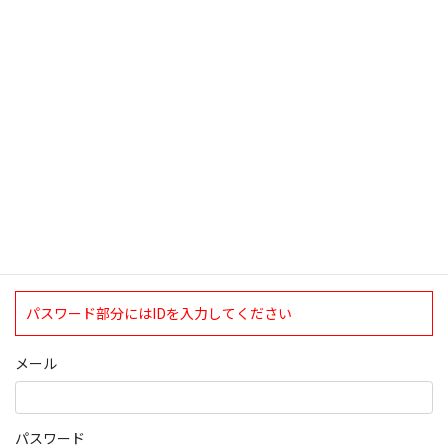
検索
ログインについて
現在、ログインしていただけるのは、2020年4月1日現在の誠論会
会員となっております。
ログイン
パスワード部分にはIDを入力してください
メール
パスワード