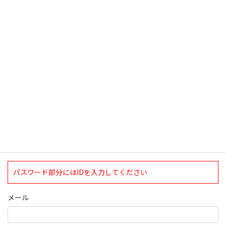
もわかってもらえるかと。 昨夜は打ち合わ […]
検索
ログインについて
現在、ログインしていただけるのは、2020年4月1日現在の誠論会
会員となっております。
ログイン
パスワード部分にはIDを入力してください
メール