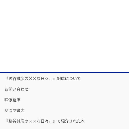
『勝谷誠彦の××な日々。』配信について
お問い合わせ
映像倉庫
かつや書店
『勝谷誠彦の××な日々。』で紹介された本