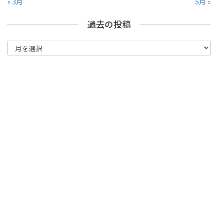
« 3月
5月 »
過去の投稿
過
去
の
投
稿