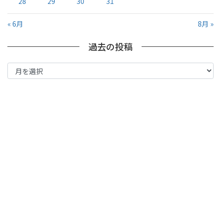
28
29
30
31
« 6月
8月 »
過去の投稿
過
去
の
投
稿