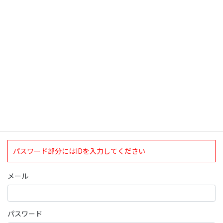
検索
ログインについて
現在、ログインしていただけるのは、2020年4月1日現在の誠論会
会員となっております。
ログイン
パスワード部分にはIDを入力してください
メール
パスワード