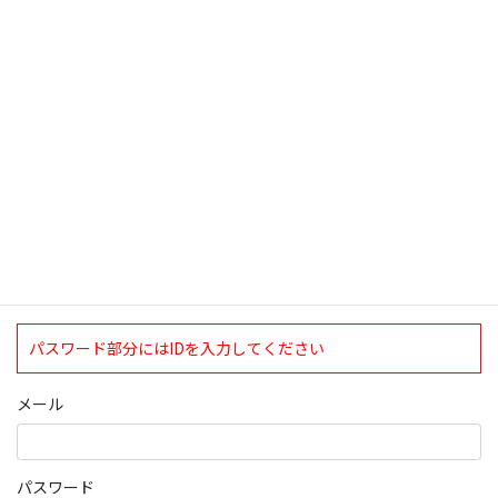
検索
ログインについて
現在、ログインしていただけるのは、2020年4月1日現在の誠論会
会員となっております。
ログイン
パスワード部分にはIDを入力してください
メール
パスワード