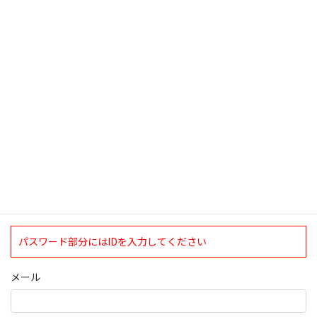
の歯車が「少し」動いた日ではあった。自 […]
検索
ログインについて
現在、ログインしていただけるのは、2020年4月1日現在の誠論会
会員となっております。
ログイン
パスワード部分にはIDを入力してください
メール