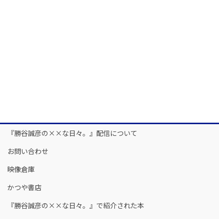
『勝谷誠彦の××な日々。』配信について
お問い合わせ
映像倉庫
かつや書店
『勝谷誠彦の××な日々。』で紹介された本