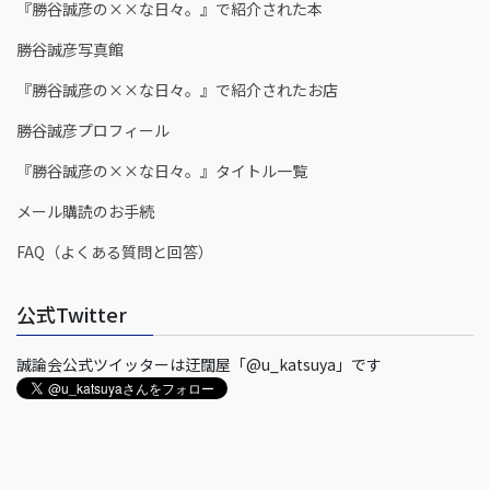
『勝谷誠彦の××な日々。』で紹介された本
勝谷誠彦写真館
『勝谷誠彦の××な日々。』で紹介されたお店
勝谷誠彦プロフィール
『勝谷誠彦の××な日々。』タイトル一覧
メール購読のお手続
FAQ（よくある質問と回答）
公式Twitter
誠論会公式ツイッターは迂闊屋「@u_katsuya」です