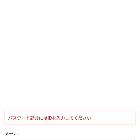
2011年9月30日
検索
ログインについて
現在、ログインしていただけるのは、2020年4月1日現在の誠論会
会員となっております。
ログイン
パスワード部分にはIDを入力してください
メール