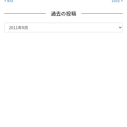
« 8月
10月 »
過去の投稿
過
去
の
投
稿