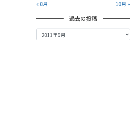
« 8月
10月 »
過去の投稿
過
去
の
投
稿