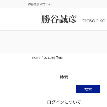
コ
ナ
勝谷誠彦公式サイト
ン
ビ
テ
ゲ
ン
ー
ツ
シ
に
ョ
移
ン
動
に
移
動
HOME
2011年9月6日
検索
ログインについて