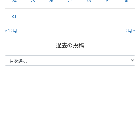
24
25
26
27
28
29
30
31
« 12月
2月 »
過去の投稿
過
去
の
投
稿