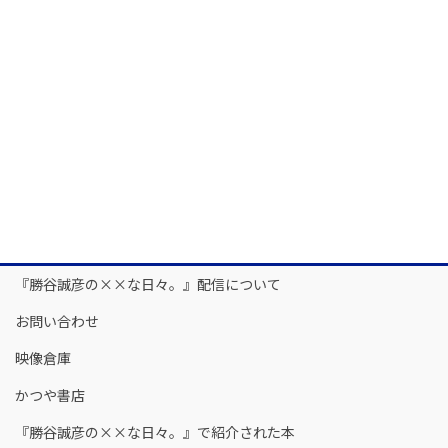
『勝谷誠彦の××な日々。』配信について
お問い合わせ
映像倉庫
かつや書店
『勝谷誠彦の××な日々。』で紹介された本