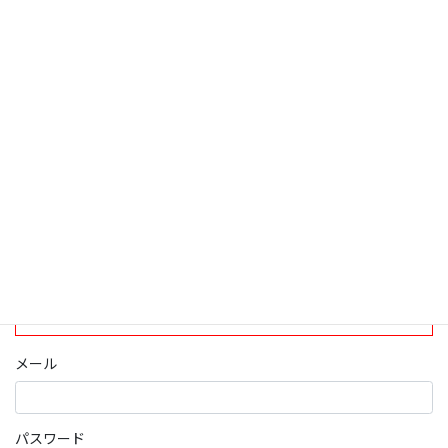
検索
ログインについて
現在、ログインしていただけるのは、2020年4月1日現在の誠論会
会員となっております。
ログイン
パスワード部分にはIDを入力してください
メール
パスワード