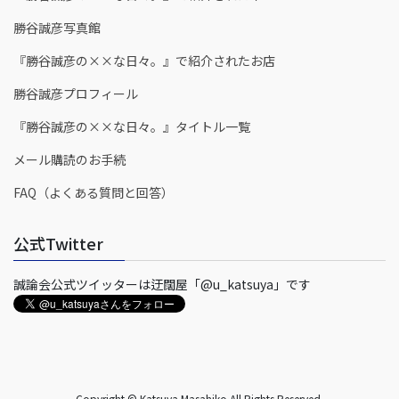
勝谷誠彦写真館
『勝谷誠彦の××な日々。』で紹介されたお店
勝谷誠彦プロフィール
『勝谷誠彦の××な日々。』タイトル一覧
メール購読のお手続
FAQ（よくある質問と回答）
公式Twitter
誠論会公式ツイッターは迂闊屋「@u_katsuya」です
Copyright © Katsuya Masahiko All Rights Reserved.