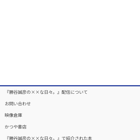
『勝谷誠彦の××な日々。』配信について
お問い合わせ
映像倉庫
かつや書店
『勝谷誠彦の××な日々。』で紹介された本