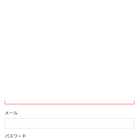
検索
ログインについて
現在、ログインしていただけるのは、2020年4月1日現在の誠論会
会員となっております。
ログイン
パスワード部分にはIDを入力してください
メール
パスワード