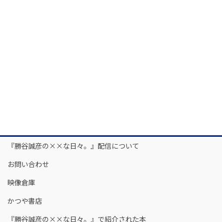
『勝谷誠彦の××な日々。』配信について
お問い合わせ
映像倉庫
かつや書店
『勝谷誠彦の××な日々。』で紹介された本