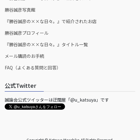
勝谷誠彦写真館
『勝谷誠彦の××な日々。』で紹介されたお店
勝谷誠彦プロフィール
『勝谷誠彦の××な日々。』タイトル一覧
メール購読のお手続
FAQ（よくある質問と回答）
公式Twitter
誠論会公式ツイッターは迂闊屋「@u_katsuya」です
Copyright © Katsuya Masahiko All Rights Reserved.