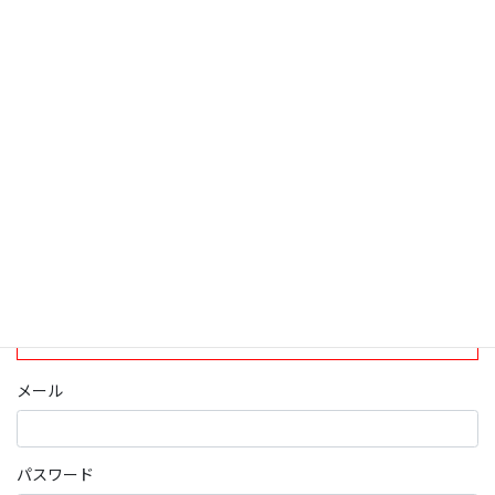
検索
ログインについて
現在、ログインしていただけるのは、2020年4月1日現在の誠論会
会員となっております。
ログイン
パスワード部分にはIDを入力してください
メール
パスワード