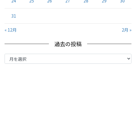
24
25
26
27
28
29
30
31
« 12月
2月 »
過去の投稿
過
去
の
投
稿