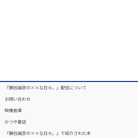
『勝谷誠彦の××な日々。』配信について
お問い合わせ
映像倉庫
かつや書店
『勝谷誠彦の××な日々。』で紹介された本