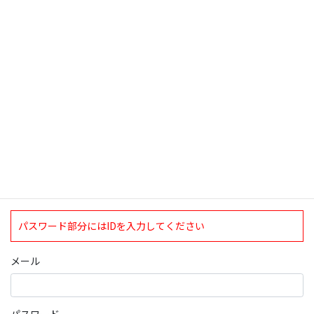
検索
ログインについて
現在、ログインしていただけるのは、2020年4月1日現在の誠論会
会員となっております。
ログイン
パスワード部分にはIDを入力してください
メール
パスワード