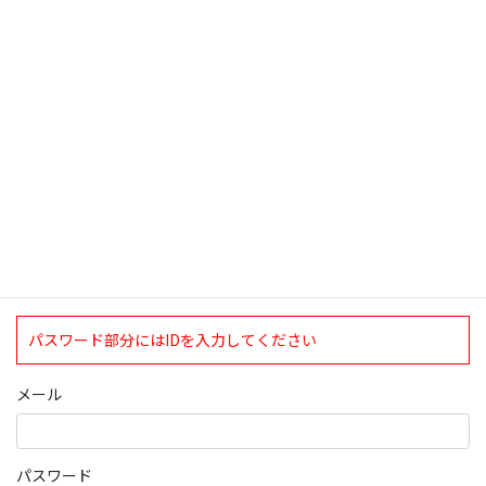
検索
ログインについて
現在、ログインしていただけるのは、2020年4月1日現在の誠論会
会員となっております。
ログイン
パスワード部分にはIDを入力してください
メール
パスワード