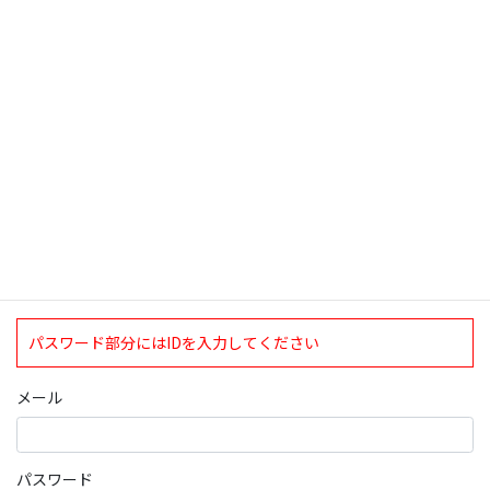
検索
ログインについて
現在、ログインしていただけるのは、2020年4月1日現在の誠論会
会員となっております。
ログイン
パスワード部分にはIDを入力してください
メール
パスワード