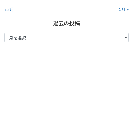
« 3月
5月 »
過去の投稿
過
去
の
投
稿