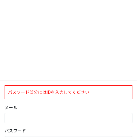
検索
ログインについて
現在、ログインしていただけるのは、2020年4月1日現在の誠論会
会員となっております。
ログイン
パスワード部分にはIDを入力してください
メール
パスワード