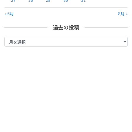
27
28
29
30
31
« 6月
8月 »
過去の投稿
過
去
の
投
稿