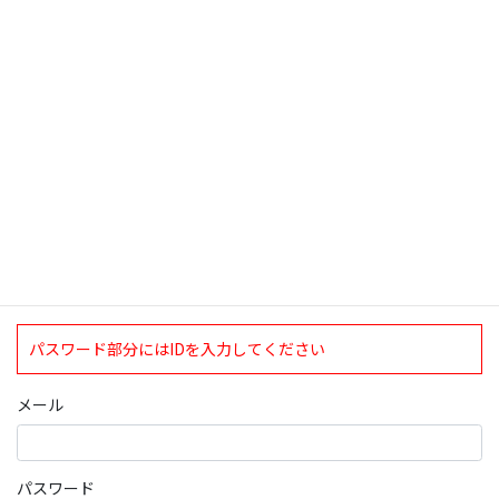
検索
ログインについて
現在、ログインしていただけるのは、2020年4月1日現在の誠論会
会員となっております。
ログイン
パスワード部分にはIDを入力してください
メール
パスワード