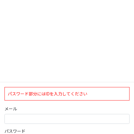
検索
ログインについて
現在、ログインしていただけるのは、2020年4月1日現在の誠論会
会員となっております。
ログイン
パスワード部分にはIDを入力してください
メール
パスワード