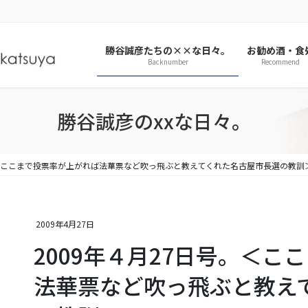
勝谷誠彦たちの××な日々。
お勧め酒・食
Backnumber
Recommend
勝谷誠彦のxxな日々。
。＜ここまで投票率が上がれば法華票など吹っ飛ぶと教えてくれた名古屋市長選の教訓
2009年4月27日
2009年４月27日号。＜
法華票など吹っ飛ぶと教え