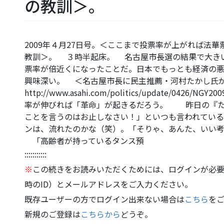
の教訓＞。
2009年４月27日号。＜ここまで投票率が上がれば法
教訓＞。 ３時半起床。 名古屋市長選の結果で大き
票率が倍近くになったことだ。日本でもっとも経済の
興味深い。 ＜名古屋市長に民主推薦・河村たかし
http://www.asahi.com/politics/update/0426
率が伸びれば「革命」が起きるだろう。 昨日の『た
ことを言うのはお止しなさい！」といつも言われてい
ンは、流れたのかな（笑）。「そりゃ、あんた、いい
「高齢者が持っているタンス預
:::::::::::
※
この続きをお読みいただくためには、ログインが必要
時のID）とメールアドレスをご入力ください。
既存ユーザーの方でログイン出来ない場合は
こちら
を
新規のご登録は
こちらから
どうぞ。