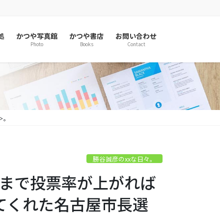
処
かつや写真館
かつや書店
お問い合わせ
Photo
Books
Contact
＞。
勝谷誠彦のxxな日々。
ここまで投票率が上がれば
てくれた名古屋市長選