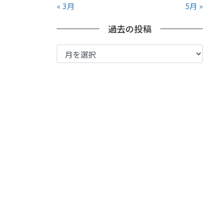
« 3月
5月 »
過去の投稿
過
去
の
投
稿