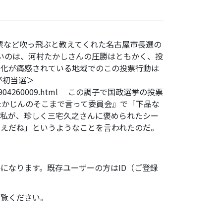
華票など吹っ飛ぶと教えてくれた名古屋市長選の
いのは、河村たかしさんの圧勝はともかく、投
悪化が痛感されている地域でのこの投票行動は
氏が初当選＞
/NGY200904260009.html この調子で国政選挙の投票
かじんのそこまで言って委員会』で「下品な
る私が、珍しく三宅久之さんに褒められたシー
考えだね」というようなことを言われたのだ。
になります。既存ユーザーの方はID（ご登録
ご覧ください。