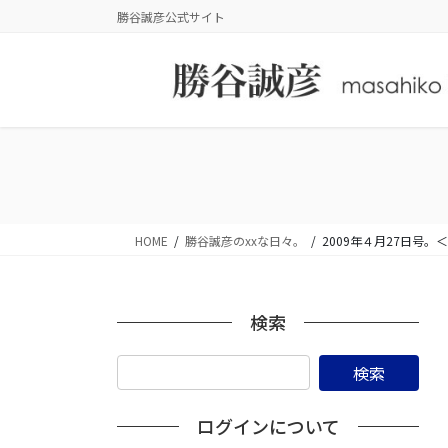
コ
ナ
勝谷誠彦公式サイト
ン
ビ
テ
ゲ
ン
ー
ツ
シ
に
ョ
移
ン
動
に
移
動
HOME
勝谷誠彦のxxな日々。
2009年４月27日号
検索
ログインについて