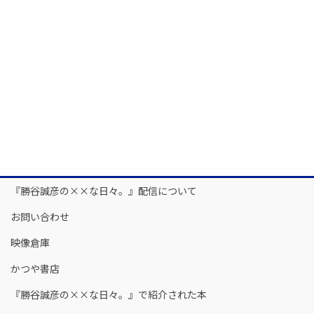
『勝谷誠彦の××な日々。』配信について
お問い合わせ
映像倉庫
かつや書店
『勝谷誠彦の××な日々。』で紹介された本