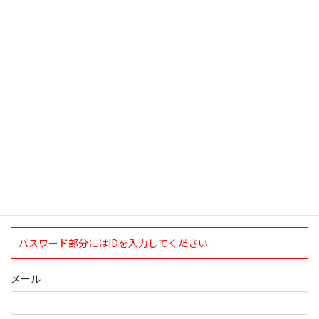
ど寒かったですね。今日は北海道では大雪 […]
検索
ログインについて
現在、ログインしていただけるのは、2020年4月1日現在の誠論会
会員となっております。
ログイン
パスワード部分にはIDを入力してください
メール