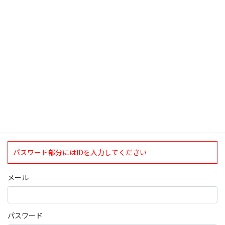
検索
ログインについて
現在、ログインしていただけるのは、2020年4月1日現在の誠論会
会員となっております。
ログイン
パスワード部分にはIDを入力してください
メール
パスワード