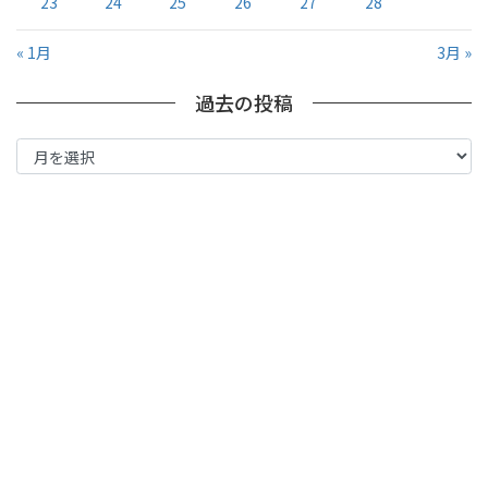
23
24
25
26
27
28
« 1月
3月 »
過去の投稿
過
去
の
投
稿