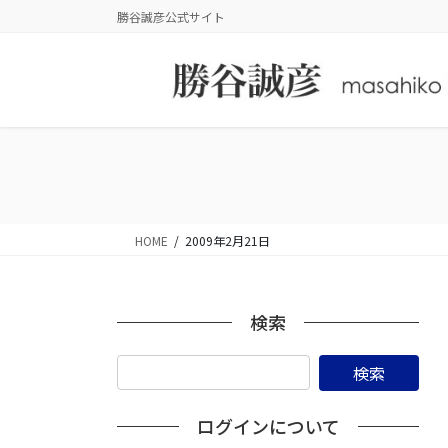
コ
ナ
勝谷誠彦公式サイト
ン
ビ
テ
ゲ
ン
ー
ツ
シ
に
ョ
移
ン
動
に
移
動
HOME
2009年2月21日
検索
ログインについて