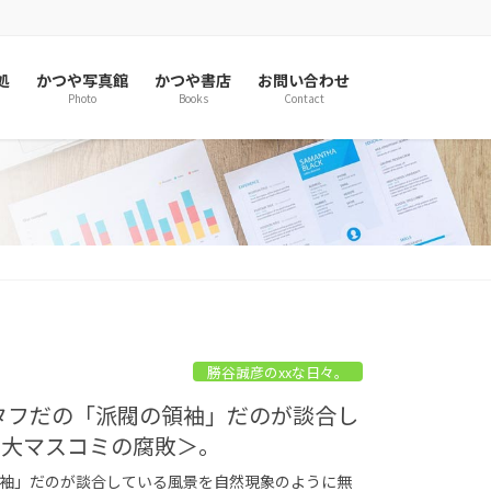
処
かつや写真館
かつや書店
お問い合わせ
Photo
Books
Contact
勝谷誠彦のxxな日々。
山タフだの「派閥の領袖」だのが談合し
く大マスコミの腐敗＞。
の領袖」だのが談合している風景を自然現象のように無