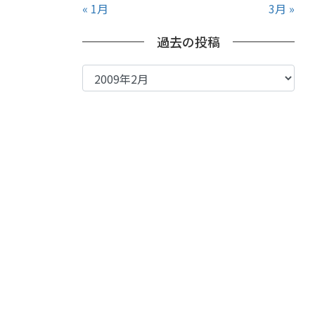
« 1月
3月 »
過去の投稿
過
去
の
投
稿