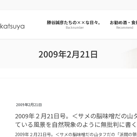
勝谷誠彦たちの××な日々。
お勧め酒・食
Backnumber
Recommend
2009年2月21日
2009年2月21日
2009年２月21日号。＜サメの脳味噌だの
ている風景を自然現象のように無批判に書
2009年２月21日号。＜サメの脳味噌だの山タフだの「派閥