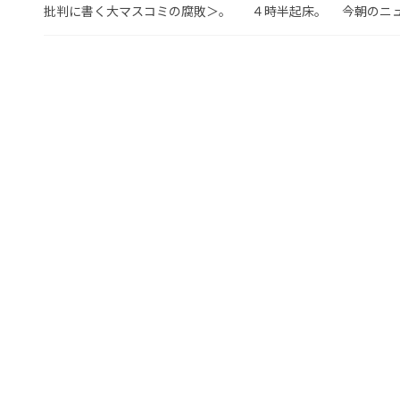
批判に書く大マスコミの腐敗＞。 ４時半起床。 今朝のニュー