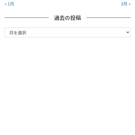
« 1月
3月 »
過去の投稿
過
去
の
投
稿