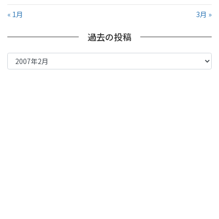
« 1月
3月 »
過去の投稿
過
去
の
投
稿