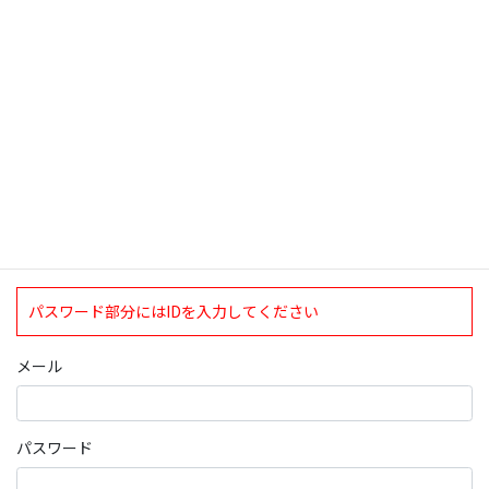
検索
ログインについて
現在、ログインしていただけるのは、2020年4月1日現在の誠論会
会員となっております。
ログイン
パスワード部分にはIDを入力してください
メール
パスワード