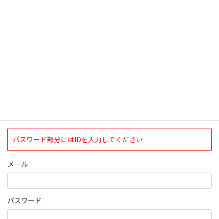
検索
ログインについて
現在、ログインしていただけるのは、2020年4月1日現在の誠論会
会員となっております。
ログイン
パスワード部分にはIDを入力してください
メール
パスワード