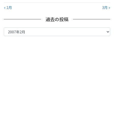
« 1月
3月 »
過去の投稿
過
去
の
投
稿